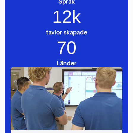
Språk
12
k
tavlor skapade
70
Länder