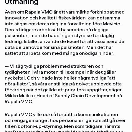
Utmaning
Även om Rapala VMC är ett varumärke förknippat med
innovation och kvalitet i fiskevärlden, kan detsamma
inte sägas om deras dagliga förvaltning före Mevicio.
Deras tidigare arbetssätt baserades på dagliga
pulsmöten, men de hade ingen styrelse för daglig
ledning. Istället använde de Excel för att visualisera de
data de behövde för sina pulsmöten. Men det här
sättet att arbeta kom med många onödiga hinder.
— Vi såg tydliga problem med strukturen och
tydligheten i våra möten, till exempel när det gäller
nyckeltal. Och vi hade inte heller några tydliga ”att
göra-listor”, så våra anställda på golvet upplevde ofta
förvirring när det gällde att prioritera uppgifter, säger
Mikko Muikku, Head of Supply Chain Development på
Rapala VMC.
Rapala VMC ville också förbättra kommunikationen
och engagemanget hos personalen genom att gå över
till en bottom-up-styrning. Men som tidigare nämnts
har Rapala vuxit explosivt och idag har de fabriker och