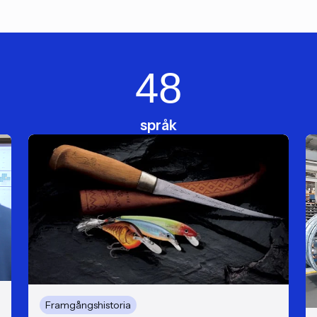
48
språk
Framgångshistoria