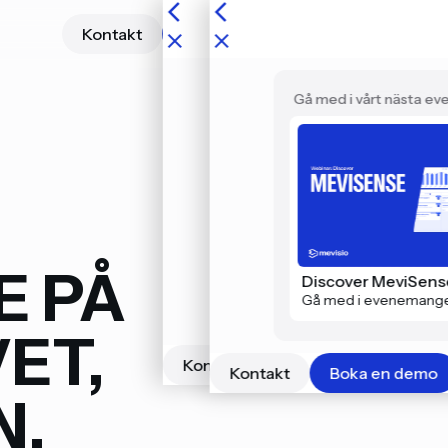
Kontakt
Boka en demo
Om oss
Gå med i vårt nästa e
E PÅ
Byggd för ditt arbete
Discover MeviSens
Läs mer om Mevisio
Gå med i evenemang
ET,
Kontakt
Boka en demo
Kontakt
Boka en demo
N.