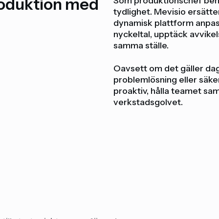
produktion med
Som produktionschef behö
tydlighet. Mevisio ersätt
dynamisk plattform anpas
nyckeltal, upptäck avvikel
samma ställe.
Oavsett om det gäller dagl
problemlösning eller säker
proaktiv, hålla teamet sam
verkstadsgolvet.