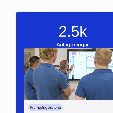
2.5
k
Anläggningar
Framgångshistoria