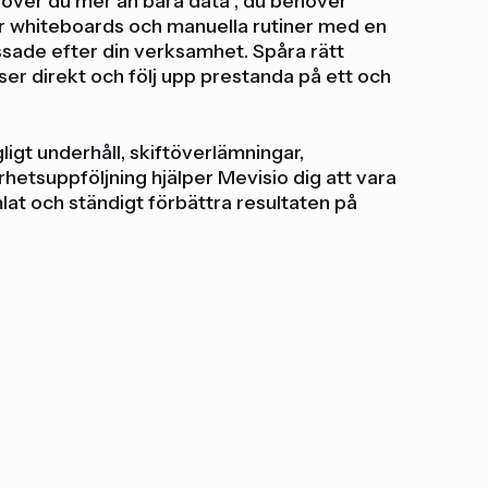
ver du mer än bara data , du behöver
er whiteboards och manuella rutiner med en
sade efter din verksamhet. Spåra rätt
ser direkt och följ upp prestanda på ett och
igt underhåll, skiftöverlämningar,
hetsuppföljning hjälper Mevisio dig att vara
lat och ständigt förbättra resultaten på