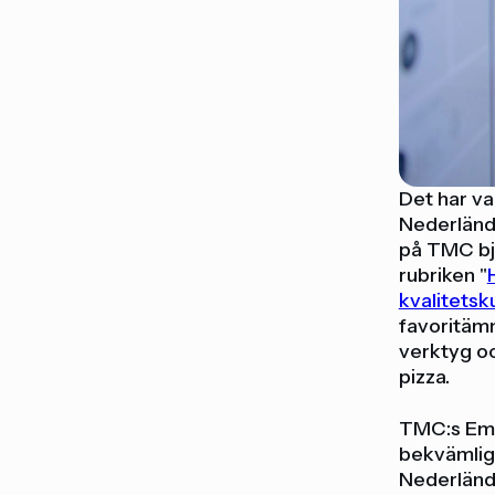
Det har var
Nederländ
på TMC bjö
rubriken "
kvalitetsk
favoritämn
verktyg oc
pizza.
TMC:s Emp
bekvämlig
Nederlände