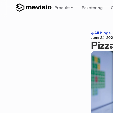
Produkt
Paketering
All blogs
June 24, 202
Pizz