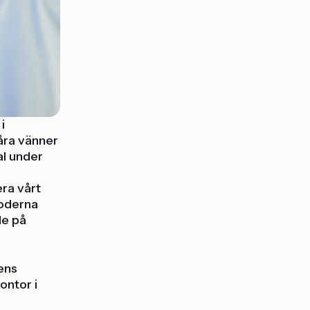
i
åra vänner
al under
era vårt
moderna
de på
ens
ontor i