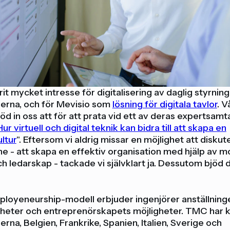
it mycket intresse för digitalisering av daglig styrning 
erna, och för Mevisio som
lösning för digitala tavlor
. V
d in oss att för att prata vid ett av deras expertsamt
Hur virtuell och digital teknik kan bidra till att skapa en
ultur
". Eftersom vi aldrig missar en möjlighet att diskut
e - att skapa en effektiv organisation med hjälp av 
h ledarskap - tackade vi självklart ja. Dessutom bjöd 
loyeneurship-modell erbjuder ingenjörer anställning
heter och entreprenörskapets möjligheter. TMC har k
rna, Belgien, Frankrike, Spanien, Italien, Sverige och